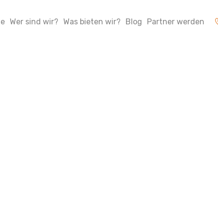
te
Wer sind wir?
Was bieten wir?
Blog
Partner werden
hr Weg zur eigen
ärmepumpe 202
Juni 23, 2026